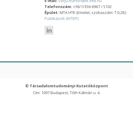
E-mail:
varju.marton@tk.elte.hu
Telefonszám:
+36/1/356-6967 / 5102
Épület:
MTA HTK (Emelet, szobaszám: T.0.28.)
Publikációk (MTMT)
© Társadalomtudományi Kutatóközpont
Cím: 1097 Budapest, Tóth Kálmán u. 4.