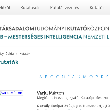
ektről
Kutatások
Kutatásvezetés
Kutatók
Nyitóoldal
Kutatók
utatók
A
B
C
G
H
I
J
K
M
O
P
R
S
Varju Márton
Megbízott intézetigazgató, Kutatóprofesszor 
Osztály:
Európai Uniós Jogi és Nemzetközi Jogi O