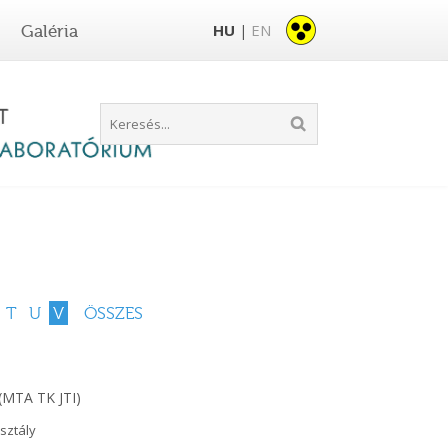
HU
EN
Galéria
|
T
U
V
ÖSSZES
(MTA TK JTI)
sztály