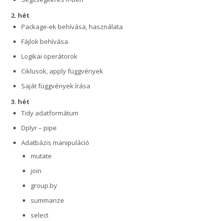
2. hét
Package-ek behívása, használata
Fájlok behívása
Logikai operátorok
Ciklusok, apply függvények
Saját függvények írása
3. hét
Tidy adatformátum
Dplyr – pipe
Adatbázis manipuláció
mutate
join
group.by
summarize
select