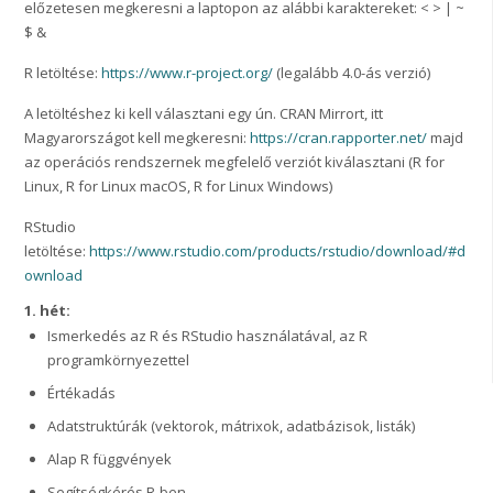
előzetesen megkeresni a laptopon az alábbi karaktereket: < > | ~
$ &
R letöltése:
https://www.r-project.org/
(legalább 4.0-ás verzió)
A letöltéshez ki kell választani egy ún. CRAN Mirrort, itt
Magyarországot kell megkeresni:
https://cran.rapporter.net/
majd
az operációs rendszernek megfelelő verziót kiválasztani (R for
Linux, R for Linux macOS, R for Linux Windows)
RStudio
letöltése:
https://www.rstudio.com/products/rstudio/download/#d
ownload
1. hét:
Ismerkedés az R és RStudio használatával, az R
programkörnyezettel
Értékadás
Adatstruktúrák (vektorok, mátrixok, adatbázisok, listák)
Alap R függvények
Segítségkérés R-ben