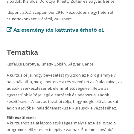
Előadók: Kisfalusi Dorottya, Kmetty Zoltán és Ságvári Bence
Időpont: 2022. szeptember 29-től kezdődően négy héten át,
csütörtökönként, 9 órától, 2X80 perc
Az esemény ide kattintva érhető el.
Tematika
Kisfalusi Dorottya, Kmetty Zoltán, Ságvári Bence
A kurzus célja, hogy bevezetést nyújtson az R programnyelv
használatába, megismertetve a résztvevőket az R alapjaival, az
adatok szerkesztésének elemi lehetőségeivel, illetve az
egyszerűbb leíró jellegű elemzések és adatvizualizációk
készítésével. A kurzus további célja, hogy megfelelő alapokat
adjon a jövőbeli haladó tematikus R kurzusok elvégzéséhez.
Előkészületek:
A kurzushoz saját laptop szükséges, melyre az R és RStudio
programok előzetesen telepítve vannak. Érdemes továbbá