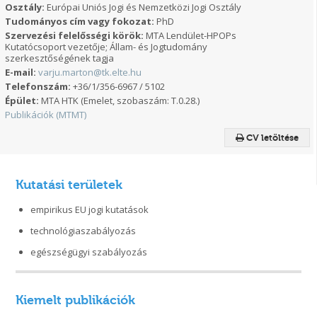
Osztály:
Európai Uniós Jogi és Nemzetközi Jogi Osztály
Tudományos cím vagy fokozat:
PhD
Szervezési felelősségi körök:
MTA Lendület-HPOPs
Kutatócsoport vezetője; Állam- és Jogtudomány
szerkesztőségének tagja
E-mail:
varju.marton@tk.elte.hu
Telefonszám:
+36/1/356-6967 / 5102
Épület:
MTA HTK (Emelet, szobaszám: T.0.28.)
Publikációk (MTMT)
CV letöltése
Kutatási területek
empirikus EU jogi kutatások
technológiaszabályozás
egészségügyi szabályozás
Kiemelt publikációk