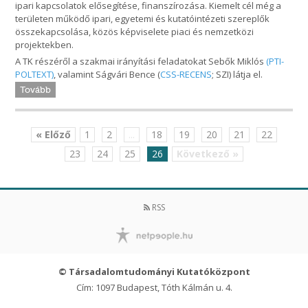
ipari kapcsolatok elősegítése, finanszírozása. Kiemelt cél még a
területen működő ipari, egyetemi és kutatóintézeti szereplők
összekapcsolása, közös képviselete piaci és nemzetközi
projektekben.
A TK részéről a szakmai irányítási feladatokat Sebők Miklós
(
PTI-
POLTEXT
)
, valamint Ságvári Bence (
CSS-RECENS
; SZI) látja el.
Tovább
« Előző
1
2
...
18
19
20
21
22
23
24
25
26
Következő »
RSS
© Társadalomtudományi Kutatóközpont
Cím: 1097 Budapest, Tóth Kálmán u. 4.