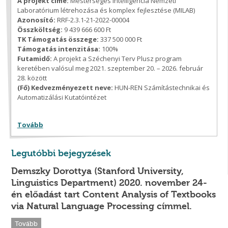
A projekt címe:
Mesterséges Intelligencia Nemzeti
Laboratórium létrehozása és komplex fejlesztése (MILAB)
Azonosító:
RRF-2.3.1-21-2022-00004
Összköltség:
9 439 666 600 Ft
TK Támogatás összege:
337 500 000 Ft
Támogatás intenzitása:
100%
Futamidő:
A projekt a Széchenyi Terv Plusz program
keretében valósul meg 2021. szeptember 20. – 2026. február
28. között
(Fő) Kedvezményezett neve:
HUN-REN Számítástechnikai és
Automatizálási Kutatóintézet
Tovább
Legutóbbi bejegyzések
Demszky Dorottya (Stanford University,
Linguistics Department) 2020. november 24-
én előadást tart Content Analysis of Textbooks
via Natural Language Processing címmel.
Tovább