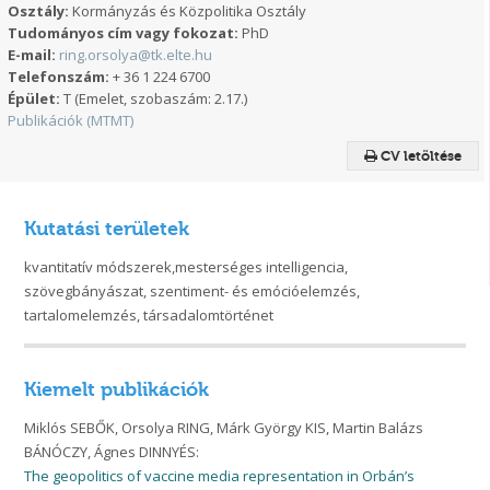
Osztály:
Kormányzás és Közpolitika Osztály
Tudományos cím vagy fokozat:
PhD
E-mail:
ring.orsolya@tk.elte.hu
Telefonszám:
+ 36 1 224 6700
Épület:
T (Emelet, szobaszám: 2.17.)
Publikációk (MTMT)
CV letöltése
Kutatási területek
kvantitatív módszerek,mesterséges intelligencia,
szövegbányászat, szentiment- és emócióelemzés,
tartalomelemzés, társadalomtörténet
Kiemelt publikációk
Miklós SEBŐK, Orsolya RING, Márk György KIS, Martin Balázs
BÁNÓCZY, Ágnes DINNYÉS:
The geopolitics of vaccine media representation in Orbán’s