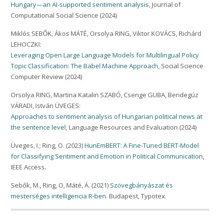
Hungary—an AI-supported sentiment analysis
, Journal of
Computational Social Science (2024)
Miklós SEBŐK, Ákos MÁTÉ, Orsolya RING, Viktor KOVÁCS, Richárd
LEHOCZKI:
Leveraging Open Large Language Models for Multilingual Policy
Topic Classification: The Babel Machine Approach
, Social Science
Computer Review (2024)
Orsolya RING, Martina Katalin SZABÓ, Csenge GUBA, Bendegúz
VÁRADI, István ÜVEGES:
Approaches to sentiment analysis of Hungarian political news at
the sentence level
, Language Resources and Evaluation (2024)
Üveges, I.; Ring, O. (2023)
HunEmBERT: A Fine-Tuned BERT-Model
for Classifying Sentiment and Emotion in Political Communication
,
IEEE Access.
Sebők, M., Ring, O, Máté, Á. (2021)
Szövegbányászat és
mesterséges intelligencia R-ben
. Budapest, Typotex.