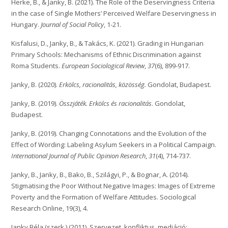
Herke, B., & Janky, B. (2021). The Role of the Deservingness Criteria
in the case of Single Mothers’ Perceived Welfare Deservingness in
Hungary.
Journal of Social Policy
, 1-21.
Kisfalusi, D., Janky, B., & Takács, K. (2021). Grading in Hungarian
Primary Schools: Mechanisms of Ethnic Discrimination against
Roma Students.
European Sociological Review
,
37
(6), 899-917.
Janky, B. (2020).
Erkölcs, racionalitás, közösség.
Gondolat, Budapest.
Janky, B. (2019).
Összjáték. Erkölcs és racionalitás
. Gondolat,
Budapest.
Janky, B. (2019). Changing Connotations and the Evolution of the
Effect of Wording: Labeling Asylum Seekers in a Political Campaign.
International Journal of Public Opinion Research
,
31
(4), 714-737.
Janky, B., Janky, B., Bako, B., Szilágyi, P., & Bognar, A. (2014).
Stigmatising the Poor Without Negative Images: Images of Extreme
Poverty and the Formation of Welfare Attitudes. Sociological
Research Online, 19(3), 4.
Janky Béla (szerk.) (2011). Szervezet, konfliktus, mediáció: