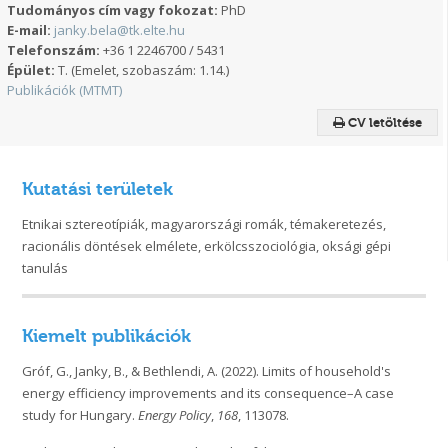
Tudományos cím vagy fokozat:
PhD
E-mail:
janky.bela@tk.elte.hu
Telefonszám:
+36 1 2246700 / 5431
Épület:
T. (Emelet, szobaszám: 1.14.)
Publikációk (MTMT)
CV letöltése
Kutatási területek
Etnikai sztereotípiák, magyarországi romák, témakeretezés,
racionális döntések elmélete, erkölcsszociológia, oksági gépi
tanulás
Kiemelt publikációk
Gróf, G., Janky, B., & Bethlendi, A. (2022). Limits of household's
energy efficiency improvements and its consequence–A case
study for Hungary.
Energy Policy
,
168
, 113078.