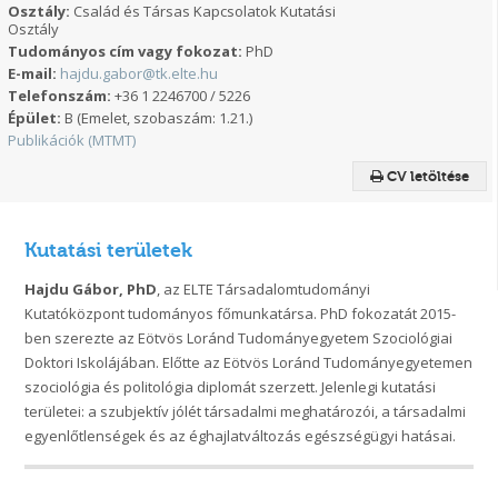
Osztály:
Család és Társas Kapcsolatok Kutatási
Osztály
Tudományos cím vagy fokozat:
PhD
E-mail:
hajdu.gabor@tk.elte.hu
Telefonszám:
+36 1 2246700 / 5226
Épület:
B (Emelet, szobaszám: 1.21.)
Publikációk (MTMT)
CV letöltése
Kutatási területek
Hajdu Gábor, PhD
, az ELTE Társadalomtudományi
Kutatóközpont tudományos főmunkatársa. PhD fokozatát 2015-
ben szerezte az Eötvös Loránd Tudományegyetem Szociológiai
Doktori Iskolájában. Előtte az Eötvös Loránd Tudományegyetemen
szociológia és politológia diplomát szerzett. Jelenlegi kutatási
területei: a szubjektív jólét társadalmi meghatározói, a társadalmi
egyenlőtlenségek és az éghajlatváltozás egészségügyi hatásai.