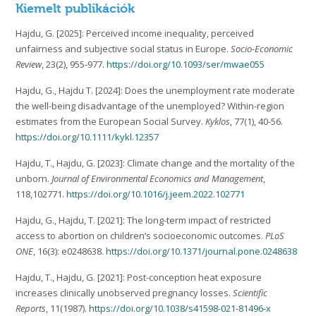
Kiemelt publikációk
Hajdu, G. [2025]: Perceived income inequality, perceived
unfairness and subjective social status in Europe.
Socio-Economic
Review
, 23(2), 955-977.
https://doi.org/10.1093/ser/mwae055
Hajdu, G., Hajdu T. [2024]: Does the unemployment rate moderate
the well-being disadvantage of the unemployed? Within-region
estimates from the European Social Survey.
Kyklos
, 77(1), 40-56.
https://doi.org/10.1111/kykl.12357
Hajdu, T., Hajdu, G. [2023]: Climate change and the mortality of the
unborn.
Journal of Environmental Economics and Management
,
118,102771.
https://doi.org/10.1016/j.jeem.2022.102771
Hajdu, G., Hajdu, T. [2021]: The long-term impact of restricted
access to abortion on children’s socioeconomic outcomes.
PLoS
ONE
, 16(3): e0248638.
https://doi.org/10.1371/journal.pone.0248638
Hajdu, T., Hajdu, G. [2021]: Post-conception heat exposure
increases clinically unobserved pregnancy losses.
Scientific
Reports
, 11(1987).
https://doi.org/10.1038/s41598-021-81496-x