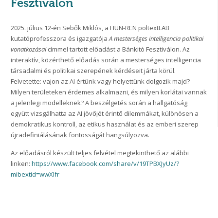
Fesztiválon
2025. július 12-én Sebők Miklós, a HUN-REN poltextLAB
kutatóprofesszora és igazgatója
A mesterséges intelligencia politikai
vonatkozásai
címmel tartott előadást a Bánkitó Fesztiválon. Az
interaktív, közérthető előadás során a mesterséges intelligencia
társadalmi és politikai szerepének kérdéseit járta körül.
Felvetette: vajon az AI értünk vagy helyettünk dolgozik majd?
Milyen területeken érdemes alkalmazni, és milyen korlátai vannak
a jelenlegi modelleknek? A beszélgetés során a hallgatóság
együtt vizsgálhatta az AI jövőjét érintő dilemmákat, különösen a
demokratikus kontroll, az etikus használat és az emberi szerep
újradefiniálásának fontosságát hangsúlyozva.
Az előadásról készült teljes felvétel megtekinthető az alábbi
linken:
https://www.facebook.com/share/v/19TPBXJyUz/?
mibextid=wwXIfr