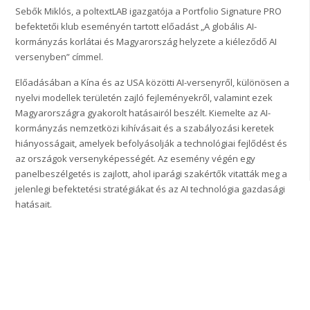
Sebők Miklós, a poltextLAB igazgatója a Portfolio Signature PRO
befektetői klub eseményén tartott előadást „A globális AI-
kormányzás korlátai és Magyarország helyzete a kiéleződő AI
versenyben” címmel.
Előadásában a Kína és az USA közötti AI-versenyről, különösen a
nyelvi modellek területén zajló fejleményekről, valamint ezek
Magyarországra gyakorolt hatásairól beszélt. Kiemelte az AI-
kormányzás nemzetközi kihívásait és a szabályozási keretek
hiányosságait, amelyek befolyásolják a technológiai fejlődést és
az országok versenyképességét. Az esemény végén egy
panelbeszélgetés is zajlott, ahol iparági szakértők vitatták meg a
jelenlegi befektetési stratégiákat és az AI technológia gazdasági
hatásait.