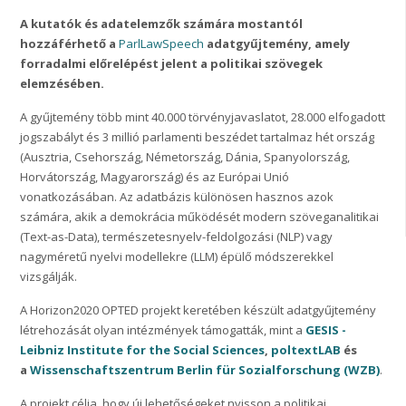
A kutatók és adatelemzők számára mostantól
hozzáférhető a
ParlLawSpeech
adatgyűjtemény, amely
forradalmi előrelépést jelent a politikai szövegek
elemzésében.
A gyűjtemény több mint 40.000 törvényjavaslatot, 28.000 elfogadott
jogszabályt és 3 millió parlamenti beszédet tartalmaz hét ország
(Ausztria, Csehország, Németország, Dánia, Spanyolország,
Horvátország, Magyarország) és az Európai Unió
vonatkozásában. Az adatbázis különösen hasznos azok
számára, akik a demokrácia működését modern szöveganalitikai
(Text-as-Data), természetesnyelv-feldolgozási (NLP) vagy
nagyméretű nyelvi modellekre (LLM) épülő módszerekkel
vizsgálják.
A Horizon2020 OPTED projekt keretében készült adatgyűjtemény
létrehozását olyan intézmények támogatták, mint a
GESIS -
Leibniz Institute for the Social Sciences
,
poltextLAB
és
a
Wissenschaftszentrum Berlin für Sozialforschung (WZB)
.
A projekt célja, hogy új lehetőségeket nyisson a politikai