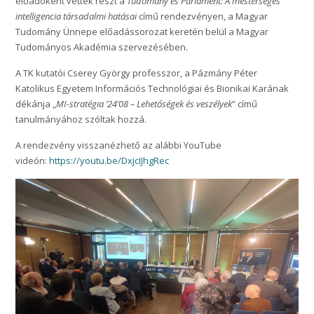
előadóként vettek részt a
Tudomány és Parlament: A mesterséges
intelligencia társadalmi hatásai
című rendezvényen, a Magyar
Tudomány Ünnepe előadássorozat keretén belül a Magyar
Tudományos Akadémia szervezésében.
A TK kutatói Cserey György professzor, a Pázmány Péter
Katolikus Egyetem Információs Technológiai és Bionikai Karának
dékánja „
MI-stratégia ’24’08 – Lehetőségek és veszélyek
” című
tanulmányához szóltak hozzá.
A rendezvény visszanézhető az alábbi YouTube
videón:
https://youtu.be/DxjcIJhgRec